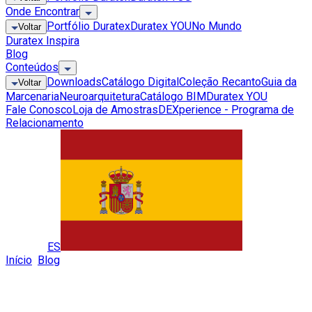
Onde Encontrar
Portfólio Duratex
Duratex YOU
No Mundo
Voltar
Duratex Inspira
Blog
Conteúdos
Downloads
Catálogo Digital
Coleção Recanto
Guia da
Voltar
Marcenaria
Neuroarquitetura
Catálogo BIM
Duratex YOU
Fale Conosco
Loja de Amostras
DEXperience - Programa de
Relacionamento
Global
ES
Início
»
Blog
»
Como Organizar Seu Painel de Ferramentas
Como Organizar Seu Painel de
Ferramentas