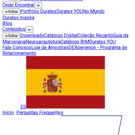
Onde Encontrar
Portfólio Duratex
Duratex YOU
No Mundo
Voltar
Duratex Inspira
Blog
Conteúdos
Downloads
Catálogo Digital
Coleção Recanto
Guia da
Voltar
Marcenaria
Neuroarquitetura
Catálogo BIM
Duratex YOU
Fale Conosco
Loja de Amostras
DEXperience - Programa de
Relacionamento
Global
ES
Início
»
Perguntas Frequentes
»
Rodapés