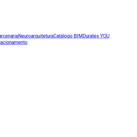
arcenaria
Neuroarquitetura
Catálogo BIM
Duratex YOU
lacionamento