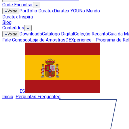
Onde Encontrar
Portfólio Duratex
Duratex YOU
No Mundo
Voltar
Duratex Inspira
Blog
Conteúdos
Downloads
Catálogo Digital
Coleção Recanto
Guia da M
Voltar
Fale Conosco
Loja de Amostras
DEXperience - Programa de Re
Global
ES
Início
»
Perguntas Frequentes
»
Uso do MDF