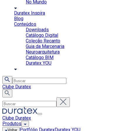
No Mundo
Duratex Inspira
Blog
Conteúdos
Downloads
Catálogo Digital
Coleção Recanto
Guia da Marcenaria
Neuroarquitetura
Catálogo BIM
Duratex YOU
Clube Duratex
Clube Duratex
Produtos
Portfólio Duratex
Duratex YOU
Voltar