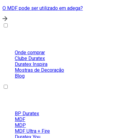
O MDF pode ser utilizado em adega?
Sobre a Duratex
Onde comprar
Clube Duratex
Duratex Inspira
Mostras de Decoração
Blog
Nossos Produtos
BP Duratex
MDF
MDP
MDF Ultra + Fire
Duratex You