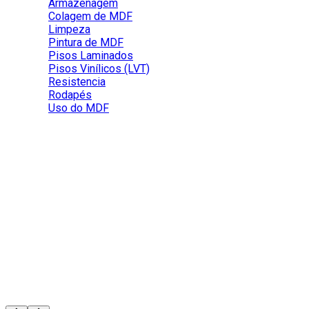
Armazenagem
Colagem de MDF
Limpeza
Pintura de MDF
Pisos Laminados
Pisos Vinílicos (LVT)
Resistencia
Rodapés
Uso do MDF
O MDF pode ser utilizado em adega?
Há riscos e fica a critério do usuário o uso ou não para esse
fim. O MDF é um produto que faz trocas com a umidade do
ambiente e nos casos de não se manter estabilidade na
temperatura da adega poderá ocorrer atividades de dilatação
e retração do produto, então para estes casos é importante
que o usuário faça testes quanto espaçamentos entre peças
e os cuidados com fechamentos de bordas nos casos de
eventuais problemas com descondensarão para evitar
molhamentos.
Perguntas Frequentes
01
/
05