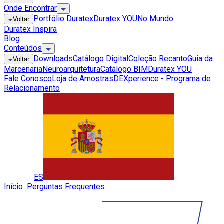
Onde Encontrar
Portfólio Duratex
Duratex YOU
No Mundo
Voltar
Duratex Inspira
Blog
Conteúdos
Downloads
Catálogo Digital
Coleção Recanto
Guia da
Voltar
Marcenaria
Neuroarquitetura
Catálogo BIM
Duratex YOU
Fale Conosco
Loja de Amostras
DEXperience - Programa de
Relacionamento
Global
ES
Início
»
Perguntas Frequentes
»
O MDF pode ser utilizado em
adega?