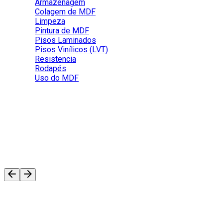
Armazenagem
Colagem de MDF
Limpeza
Pintura de MDF
Pisos Laminados
Pisos Vinílicos (LVT)
Resistencia
Rodapés
Uso do MDF
Posso utilizar o MDF e/ou MDP em
área externa?
Não é recomendável, ambos painéis são para o uso em áreas
internas.
Perguntas Frequentes
01
/
05
Uso do MDF
Uso do MDF
Uso do MDF
Uso do
Uso d
MDF
MDF
Posso utilizar
O MDF pode
Posso utilizar
o MDF no
ser utilizado
o MDF no
Posso
O MD