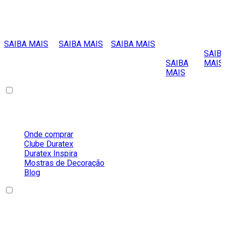
revestimento
em processo
revestimento
utilizar o
pode 
de teto? Como
de
de parede?
MDF e/ou
utiliz
fixar?
sublimação?
Como fixar?
MDP em
em
área
adeg
SAIBA MAIS
SAIBA MAIS
SAIBA MAIS
externa?
SAIB
SAIBA
MAIS
MAIS
Sobre a Duratex
Onde comprar
Clube Duratex
Duratex Inspira
Mostras de Decoração
Blog
Nossos Produtos