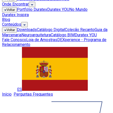
Onde Encontrar
Portfólio Duratex
Duratex YOU
No Mundo
Voltar
Duratex Inspira
Blog
Conteúdos
Downloads
Catálogo Digital
Coleção Recanto
Guia da
Voltar
Marcenaria
Neuroarquitetura
Catálogo BIM
Duratex YOU
Fale Conosco
Loja de Amostras
DEXperience - Programa de
Relacionamento
Global
ES
Início
»
Perguntas Frequentes
»
Posso utilizar o MDF e/ou
MDP em área externa?