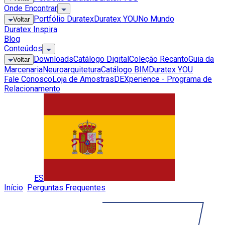
Onde Encontrar
Portfólio Duratex
Duratex YOU
No Mundo
Voltar
Duratex Inspira
Blog
Conteúdos
Downloads
Catálogo Digital
Coleção Recanto
Guia da
Voltar
Marcenaria
Neuroarquitetura
Catálogo BIM
Duratex YOU
Fale Conosco
Loja de Amostras
DEXperience - Programa de
Relacionamento
Global
ES
Início
»
Perguntas Frequentes
»
Qual a diferença de instalação
de piso colado e clicado?