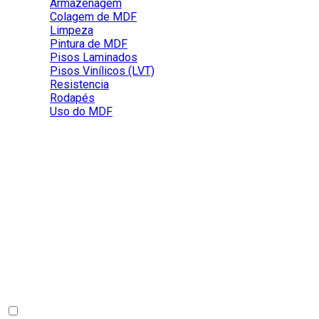
Armazenagem
Colagem de MDF
Limpeza
Pintura de MDF
Pisos Laminados
Pisos Vinílicos (LVT)
Resistencia
Rodapés
Uso do MDF
Qual a diferença de instalação de piso
colado e clicado?
Os pisos clicados possuem uma tecnologia que permite o
encaixe entre uma régua e outra e facilidade de
desmontagem.
Já os colados, não possuem os cliques e necessitam de uma
cola própria aplicada direto no contrapiso.
Perguntas Frequentes
0