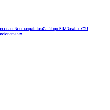
arcenaria
Neuroarquitetura
Catálogo BIM
Duratex YOU
lacionamento