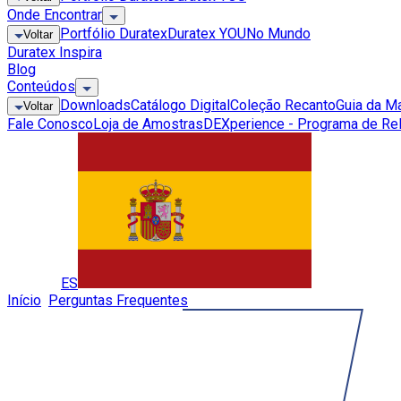
Onde Encontrar
Portfólio Duratex
Duratex YOU
No Mundo
Voltar
Duratex Inspira
Blog
Conteúdos
Downloads
Catálogo Digital
Coleção Recanto
Guia da M
Voltar
Fale Conosco
Loja de Amostras
DEXperience - Programa de Re
Global
ES
Início
»
Perguntas Frequentes
»
Que tipo de cola utilizar?