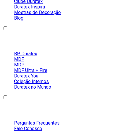
Clube Duratex
Duratex Inspira
Mostras de Decoração
Blog
Nossos Produtos
BP Duratex
MDF
MDP
MDF Ultra + Fire
Duratex You
Coleção Internos
Duratex no Mundo
Conteúdos
Perguntas Frequentes
Fale Conosco