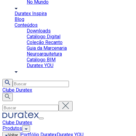
No Mundo
Duratex Inspira
Blog
Conteúdos
Downloads
Catálogo Digital
Coleção Recanto
Guia da Marcenaria
Neuroarquitetura
Catálogo BIM
Duratex YOU
Clube Duratex
Clube Duratex
Produtos
Portfólio Duratex
Duratex YOU
Voltar