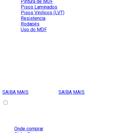
Pintura de MDF
Pisos Laminados
Pisos Vinílicos (LVT)
Resistencia
Rodapés
Uso do MDF
Que tipo de cola utilizar?
Recomendamos cola de contato.
Perguntas Frequentes
Colagem de MDF
Colagem de MDF
Que tipo de cola utilizar?
Posso colar o MDF? Uma ou mais 
SAIBA MAIS
SAIBA MAIS
Sobre a Duratex
Onde comprar